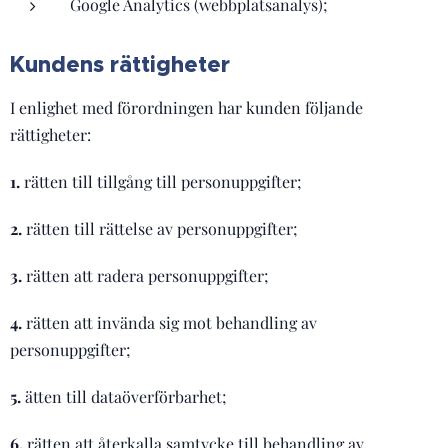
Google Analytics (webbplatsanalys);
Kundens rättigheter
I enlighet med förordningen har kunden följande
rättigheter:
1.
rätten till tillgång till personuppgifter;
2.
rätten till rättelse av personuppgifter;
3.
rätten att radera personuppgifter;
4.
rätten att invända sig mot behandling av
personuppgifter;
5.
ätten till dataöverförbarhet;
6.
rätten att återkalla samtycke till behandling av