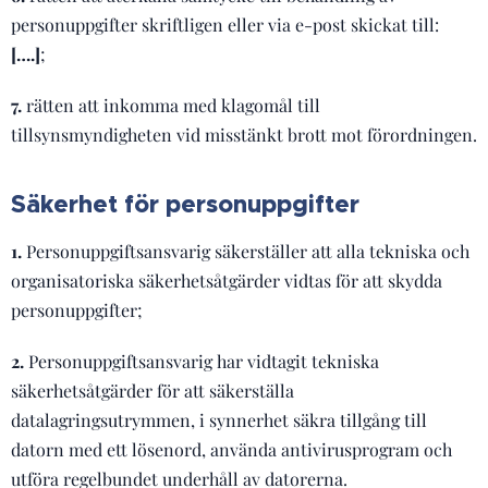
personuppgifter skriftligen eller via e-post skickat till:
[….]
;
7.
rätten att inkomma med klagomål till
tillsynsmyndigheten vid misstänkt brott mot förordningen.
Säkerhet för personuppgifter
1.
Personuppgiftsansvarig säkerställer att alla tekniska och
organisatoriska säkerhetsåtgärder vidtas för att skydda
personuppgifter;
2.
Personuppgiftsansvarig har vidtagit tekniska
säkerhetsåtgärder för att säkerställa
datalagringsutrymmen, i synnerhet säkra tillgång till
datorn med ett lösenord, använda antivirusprogram och
utföra regelbundet underhåll av datorerna.