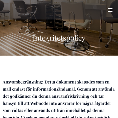
Integritetspolicy
Ansvarsbegränsning: Detta dokument skapades som en
mall endast för informationsändamål. Genom att använda
det godkänner du denna ansvarsfriskrivning och tar
hänsyn till att Webnode inte ansvarar för några åtgärder
som vidtas eller används utifrån innehållet på denna
hemsida. Vi rekommenderar starkt att du söker juridisk