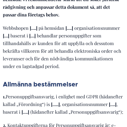
rådgivning och anpassar detta dokument så, att det
passar dina företags behov.
Webbshopen
[….]
på hemsidan
[….]
organisationsnummer
[…]
baserat i
[…]
behandlar personuppgifter som
tillhandahålls av kunden för att uppfylla och dessutom
bekräfta villkoren för att behandla elektroniska order och
leveranser och för den nödvändiga kommunikationen
under en lagstadgad period.
Allmänna bestämmelser
1.
Personuppgiftsansvarig, i enlighet med GDPR (hädanefter
kallad „Förordning“) is
[…..]
, organisationsnummer
[….]
,
baserat i
[….]
(hädanefter kallad „Personuppgiftsansvarig“);
2.
Kontaktuppgifterna för Personuppgiftsansvarig är: e-